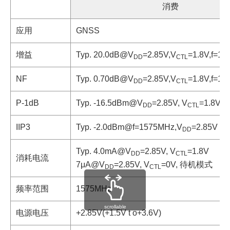
消费
应用
GNSS
增益
Typ. 20.0dB@V
=2.85V,V
=1.8V,f=1
DD
CTL
NF
Typ. 0.70dB@V
=2.85V,V
=1.8V,f=1
DD
CTL
P-1dB
Typ. -16.5dBm@V
=2.85V, V
=1.8V,f
DD
CTL
IIP3
Typ. -2.0dBm@f=1575MHz,V
=2.85V
DD
Typ. 4.0mA@V
=2.85V, V
=1.8V
DD
CTL
消耗电流
7μA@V
=2.85V, V
=0V, 待机模式
DD
CTL
频率范围
1575MHz
scrollable
电源电压
+2.85V(+1.5V t o+3.6V)