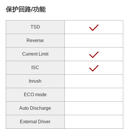
保护回路/功能
TSD
Reverse
Current Limit
ISC
Inrush
ECO mode
Auto Discharge
External Driver