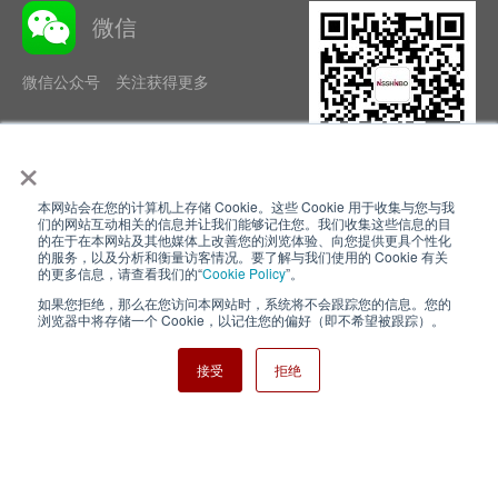
微信
微信公众号 关注获得更多
×
本网站会在您的计算机上存储 Cookie。这些 Cookie 用于收集与您与我
隐私政策
使用条款
们的网站互动相关的信息并让我们能够记住您。我们收集这些信息的目
的在于在本网站及其他媒体上改善您的浏览体验、向您提供更具个性化
的服务，以及分析和衡量访客情况。要了解与我们使用的 Cookie 有关
Cookie Policy
网站地图
的更多信息，请查看我们的“
Cookie Policy
”。
如果您拒绝，那么在您访问本网站时，系统将不会跟踪您的信息。您的
Nisshinbo Holdings Inc.
浏览器中将存储一个 Cookie，以记住您的偏好（即不希望被跟踪）。
接受
拒绝
Copyright ⓒ Nisshinbo Micro Devices Inc. All Rights Reserved.