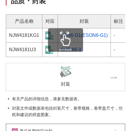
品质・封装
产品名称
对应
封装
标注
NJW4181KG1
DFN6-G1(ESON6-G1)
-
NJW4181U3
SOT-89-3
-
scrollable
封装
有关产品的详细信息，请参见数据表。
封装文件或数据表包括封装尺寸，卷带规格，卷带盘尺寸，功
耗和建议的焊盘图案。