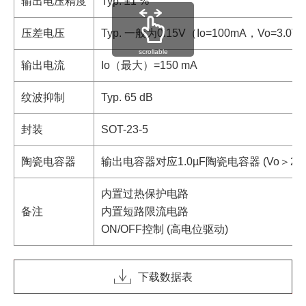
输出电压精度
Typ. ±1 %
压差电压
Typ. 一般为0.15V（Io=100mA，Vo=3.0V
scrollable
输出电流
Io（最大）=150 mA
纹波抑制
Typ. 65 dB
封装
SOT-23-5
陶瓷电容器
输出电容器对应1.0µF陶瓷电容器 (Vo＞2.0
内置过热保护电路
备注
内置短路限流电路
ON/OFF控制 (高电位驱动)
下载数据表