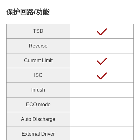
保护回路/功能
TSD
Reverse
Current Limit
ISC
Inrush
ECO mode
Auto Discharge
External Driver