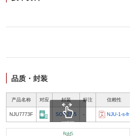
品质・封装
产品名称
对应
封装
标注
信赖性
NJU7773F
SOT-23-5
-
NJU-1-s-fr
scrollable