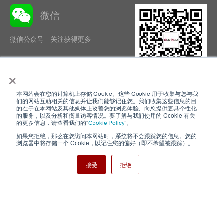
微信
微信公众号 关注获得更多
×
本网站会在您的计算机上存储 Cookie。这些 Cookie 用于收集与您与我
隐私政策
使用条款
们的网站互动相关的信息并让我们能够记住您。我们收集这些信息的目
的在于在本网站及其他媒体上改善您的浏览体验、向您提供更具个性化
的服务，以及分析和衡量访客情况。要了解与我们使用的 Cookie 有关
Cookie Policy
网站地图
的更多信息，请查看我们的“
Cookie Policy
”。
如果您拒绝，那么在您访问本网站时，系统将不会跟踪您的信息。您的
Nisshinbo Holdings Inc.
浏览器中将存储一个 Cookie，以记住您的偏好（即不希望被跟踪）。
接受
拒绝
Copyright ⓒ Nisshinbo Micro Devices Inc. All Rights Reserved.