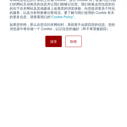
隐私政策
使用条款
们的网站互动相关的信息并让我们能够记住您。我们收集这些信息的目
的在于在本网站及其他媒体上改善您的浏览体验、向您提供更具个性化
的服务，以及分析和衡量访客情况。要了解与我们使用的 Cookie 有关
Cookie Policy
网站地图
的更多信息，请查看我们的“
Cookie Policy
”。
如果您拒绝，那么在您访问本网站时，系统将不会跟踪您的信息。您的
Nisshinbo Holdings Inc.
浏览器中将存储一个 Cookie，以记住您的偏好（即不希望被跟踪）。
接受
拒绝
Copyright ⓒ Nisshinbo Micro Devices Inc. All Rights Reserved.