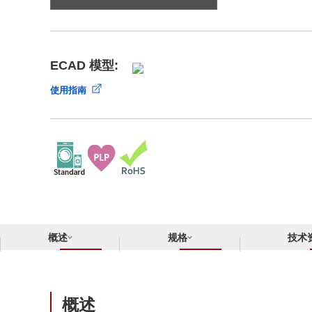
合规举报中心
寻找交叉参考产品
了解⽇清纺微电⼦株式会社
ECAD 模型:
使用指南
概述
规格
技术
概述