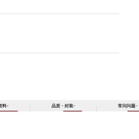
资料
品质・封装
常问问题