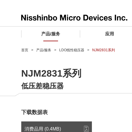
产品/服务
应用
产品/服务 TOP
应用 TOP
设计支持 TOP
质量和可靠性 TOP
购买/样品 TOP
企业情报 TOP
首页
产品/服务
LDO线性稳压器
NJM2831系列
电子器件
质量等级 (电子器件)
电子器件
质量方针和质量管理体系
电子器件
社长致词
NJM2831系列
微波产品
车载用IC
微波产品
电子器件
微波产品
企业理念
低压差稳压器
晶圆代工服务
工业设备用IC
微波产品
公司简介
寻找交叉参考产品
消费设备用IC
业务领域
微波产品
业务地点
下载数据表
MUSES Official Website
CSR活动 (日本)
消费品用 (0.4MB)