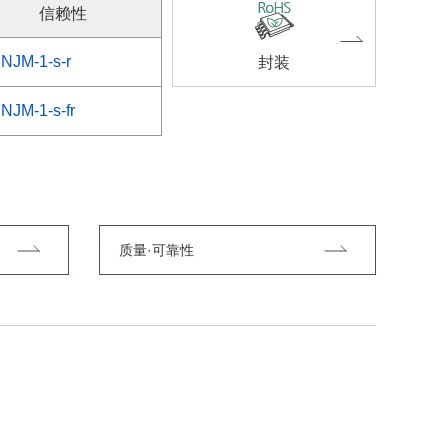
信赖性
NJM-1-s-r
封装
NJM-1-s-fr
质量·可靠性