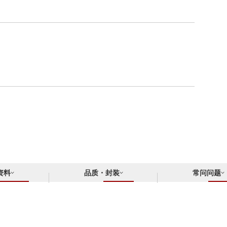
资料
品质・封装
常问问题