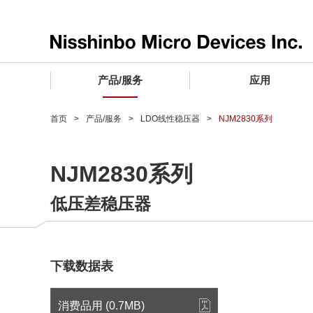
产品/服务
应用
产品/服务 TOP
应用 TOP
设计支持 TOP
质量和可靠性 TOP
购买/样品 TOP
企业情报 TOP
首页
产品/服务
LDO线性稳压器
NJM2830系列
电子器件
质量等级 (电子器件)
电子器件
质量方针和质量管理体系
电子器件
社长致词
NJM2830系列
微波产品
车载用IC
微波产品
电子器件
微波产品
企业理念
低压差稳压器
晶圆代工服务
工业设备用IC
微波产品
公司简介
寻找交叉参考产品
消费设备用IC
业务领域
微波产品
业务地点
下载数据表
MUSES Official Website
CSR活动 (日本)
消费品用 (0.7MB)