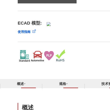
合规举报中心
寻找交叉参考产品
了解⽇清纺微电⼦株式会社
ECAD 模型:
使用指南
概述
规格
技术
概述