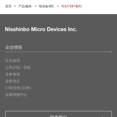
首页
产品/服务
电池备用IC
NJU7287系列
企业情报
社长致词
公司介绍／历程
业务领域
业务地点
CSR活动 (日本)
合规举报中心