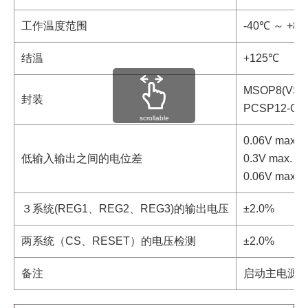
工作温度范围
-40℃ ～ +8
结温
+125℃
MSOP8(VSP
封装
PCSP12-C3
scrollable
0.06V max. (I
低输入输出之间的电位差
0.3V max. (I
O
0.06V max. (I
３系统(REG1、REG2、REG3)的输出电压
±2.0%
两系统（CS、RESET）的电压检测
±2.0%
备注
启动主电源