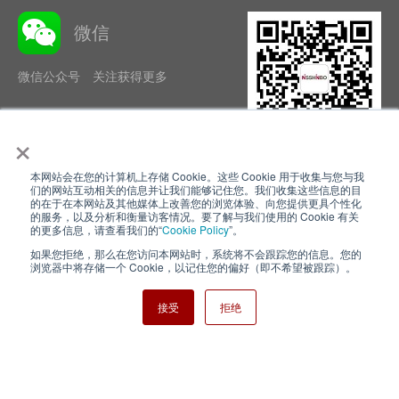
微信
微信公众号 关注获得更多
×
本网站会在您的计算机上存储 Cookie。这些 Cookie 用于收集与您与我
隐私政策
使用条款
们的网站互动相关的信息并让我们能够记住您。我们收集这些信息的目
的在于在本网站及其他媒体上改善您的浏览体验、向您提供更具个性化
的服务，以及分析和衡量访客情况。要了解与我们使用的 Cookie 有关
Cookie Policy
网站地图
的更多信息，请查看我们的“
Cookie Policy
”。
如果您拒绝，那么在您访问本网站时，系统将不会跟踪您的信息。您的
Nisshinbo Holdings Inc.
浏览器中将存储一个 Cookie，以记住您的偏好（即不希望被跟踪）。
接受
拒绝
Copyright ⓒ Nisshinbo Micro Devices Inc. All Rights Reserved.