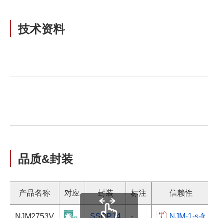
技术资料
品质&封装
产品名称
对应
封装
标注
信赖性
NJM2753V
SSOP14
-
NJM-1-s-fr