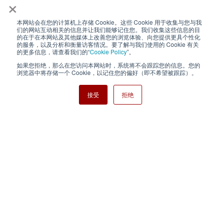
×
本网站会在您的计算机上存储 Cookie。这些 Cookie 用于收集与您与我
隐私政策
使用条款
们的网站互动相关的信息并让我们能够记住您。我们收集这些信息的目
的在于在本网站及其他媒体上改善您的浏览体验、向您提供更具个性化
的服务，以及分析和衡量访客情况。要了解与我们使用的 Cookie 有关
Cookie Policy
网站地图
的更多信息，请查看我们的“
Cookie Policy
”。
如果您拒绝，那么在您访问本网站时，系统将不会跟踪您的信息。您的
Nisshinbo Holdings Inc.
浏览器中将存储一个 Cookie，以记住您的偏好（即不希望被跟踪）。
接受
拒绝
Copyright ⓒ Nisshinbo Micro Devices Inc. All Rights Reserved.