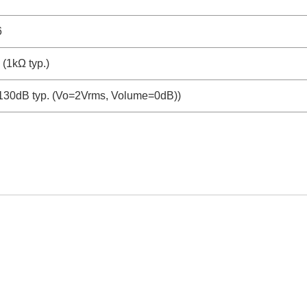
6
kΩ typ.)
30dB typ. (Vo=2Vrms, Volume=0dB))