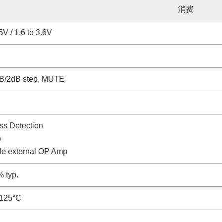
消费
5V / 1.6 to 3.6V
dB/2dB step, MUTE
ss Detection
p
le external OP Amp
 typ.
 125°C