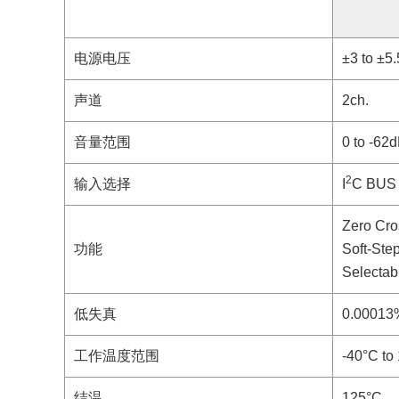
电源电压
±3 to ±5.
声道
2ch.
音量范围
0 to -62
2
输入选择
I
C BUS
Zero Cro
功能
Soft-Ste
Selectab
低失真
0.00013%
工作温度范围
-40°C to
结温
125°C