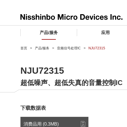
产品/服务
应用
产品/服务 TOP
应用 TOP
设计支持 TOP
质量和可靠性 TOP
购买/样品 TOP
企业情报 TOP
首页
产品/服务
音频信号处理IC
NJU72315
电子器件
质量等级 (电子器件)
电子器件
质量方针和质量管理体系
电子器件
社长致词
NJU72315
微波产品
车载用IC
微波产品
电子器件
微波产品
企业理念
超低噪声、超低失真的音量控制IC
晶圆代工服务
工业设备用IC
微波产品
公司简介
寻找交叉参考产品
消费设备用IC
业务领域
微波产品
业务地点
下载数据表
MUSES Official Website
CSR活动 (日本)
消费品用 (0.3MB)