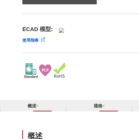
合规举报中心
寻找交叉参考产品
了解⽇清纺微电⼦株式会社
ECAD 模型:
使用指南
概述
规格
概述