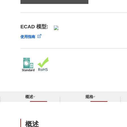
合规举报中心
寻找交叉参考产品
了解⽇清纺微电⼦株式会社
ECAD 模型:
使用指南
概述
规格
概述