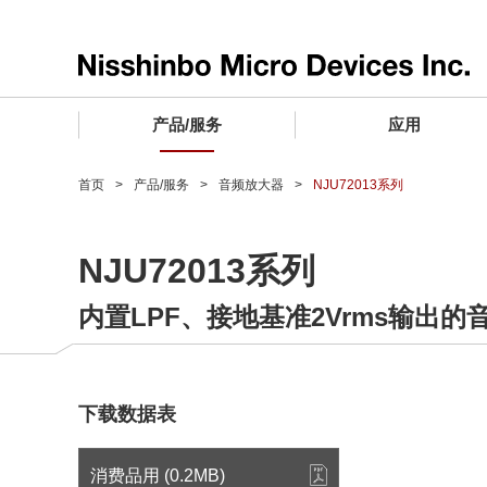
产品/服务
应用
产品/服务 TOP
应用 TOP
设计支持 TOP
质量和可靠性 TOP
购买/样品 TOP
企业情报 TOP
首页
产品/服务
音频放大器
NJU72013系列
电子器件
质量等级 (电子器件)
电子器件
质量方针和质量管理体系
电子器件
社长致词
NJU72013系列
微波产品
车载用IC
微波产品
电子器件
微波产品
企业理念
内置LPF、接地基准2Vrms输出
晶圆代工服务
工业设备用IC
微波产品
公司简介
寻找交叉参考产品
消费设备用IC
业务领域
微波产品
业务地点
下载数据表
MUSES Official Website
CSR活动 (日本)
消费品用 (0.2MB)