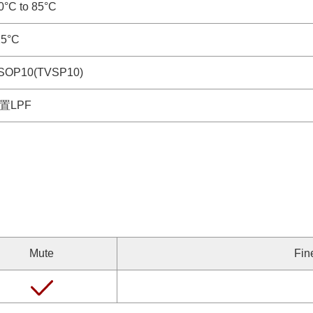
0°C to 85°C
25°C
SOP10(TVSP10)
置LPF
Mute
Fin