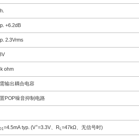
h.
p. +6.2dB
p. 2.3Vrms
3V
7k ohm
需输出耦合电容
置POP噪音抑制电路
+
=4.5mA typ. (V
=3.3V、R
=47kΩ、无信号时)
D1
L