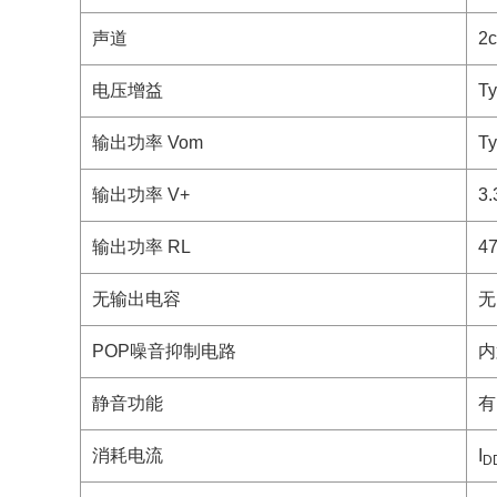
声道
2c
电压增益
Ty
输出功率 Vom
Ty
输出功率 V+
3.
输出功率 RL
4
无输出电容
无
POP噪音抑制电路
内
静音功能
有
消耗电流
I
D