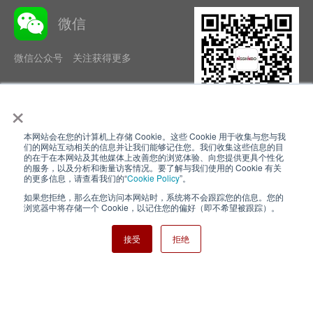
微信
微信公众号 关注获得更多
×
本网站会在您的计算机上存储 Cookie。这些 Cookie 用于收集与您与我
隐私政策
使用条款
们的网站互动相关的信息并让我们能够记住您。我们收集这些信息的目
的在于在本网站及其他媒体上改善您的浏览体验、向您提供更具个性化
的服务，以及分析和衡量访客情况。要了解与我们使用的 Cookie 有关
Cookie Policy
网站地图
的更多信息，请查看我们的“
Cookie Policy
”。
如果您拒绝，那么在您访问本网站时，系统将不会跟踪您的信息。您的
Nisshinbo Holdings Inc.
浏览器中将存储一个 Cookie，以记住您的偏好（即不希望被跟踪）。
接受
拒绝
Copyright ⓒ Nisshinbo Micro Devices Inc. All Rights Reserved.