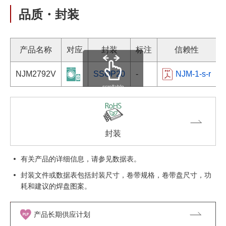
品质・封装
产品名称
对应
封装
标注
信赖性
NJM2792V
SSOP20
-
NJM-1-s-r
scrollable
封装
有关产品的详细信息，请参见数据表。
封装文件或数据表包括封装尺寸，卷带规格，卷带盘尺寸，功
耗和建议的焊盘图案。
产品长期供应计划