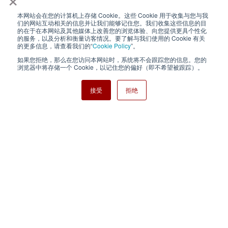
本网站会在您的计算机上存储 Cookie。这些 Cookie 用于收集与您与我
隐私政策
使用条款
们的网站互动相关的信息并让我们能够记住您。我们收集这些信息的目
的在于在本网站及其他媒体上改善您的浏览体验、向您提供更具个性化
的服务，以及分析和衡量访客情况。要了解与我们使用的 Cookie 有关
Cookie Policy
网站地图
的更多信息，请查看我们的“
Cookie Policy
”。
如果您拒绝，那么在您访问本网站时，系统将不会跟踪您的信息。您的
Nisshinbo Holdings Inc.
浏览器中将存储一个 Cookie，以记住您的偏好（即不希望被跟踪）。
接受
拒绝
Copyright ⓒ Nisshinbo Micro Devices Inc. All Rights Reserved.