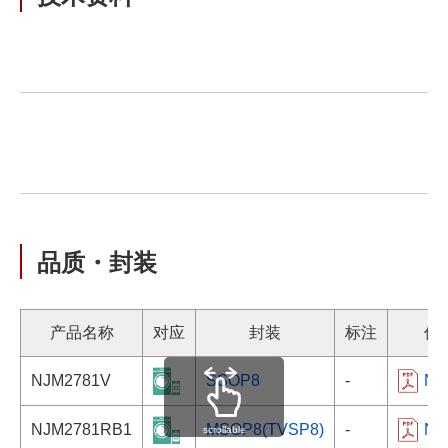
品质・封装
产品名称
对应
封装
标注
信
NJM2781V
SSOP8
-
NJM
NJM2781RB1
MSOP8(TVSP8)
-
NJM
scrollable