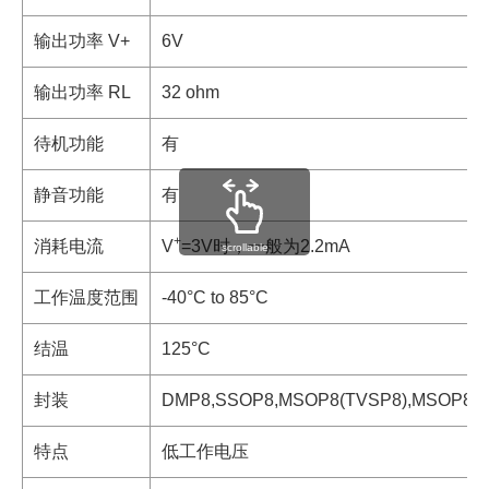
输出功率 V+
6V
输出功率 RL
32 ohm
待机功能
有
静音功能
有
+
消耗电流
V
=3V时，一般为2.2mA
scrollable
工作温度范围
-40°C to 85°C
结温
125°C
封装
DMP8,SSOP8,MSOP8(TVSP8),MSOP8(V
特点
低工作电压