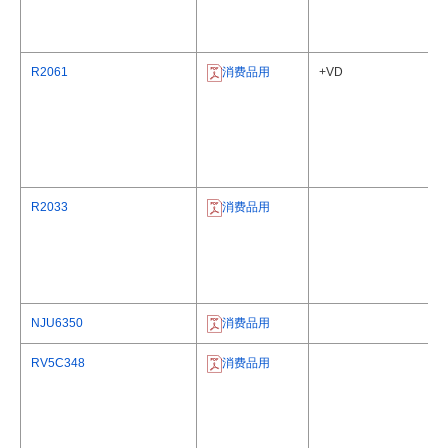
R2061
R2061
R2061
R2061
消费品用
消费品用
消费品用
消费品用
+VD
+VD
+VD
+VD
3
3
3
3
R2033
R2033
R2033
R2033
消费品用
消费品用
消费品用
消费品用
3
3
3
3
NJU6350
NJU6350
NJU6350
NJU6350
消费品用
消费品用
消费品用
消费品用
3
3
3
3
RV5C348
RV5C348
RV5C348
RV5C348
消费品用
消费品用
消费品用
消费品用
4
4
4
4