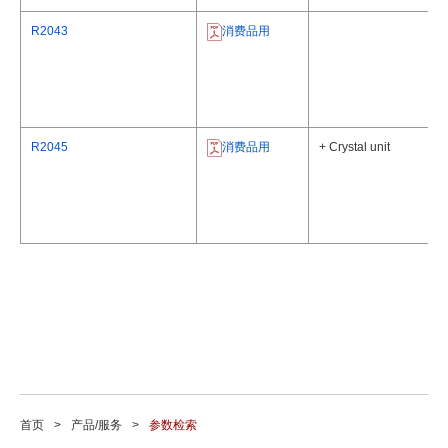
R2043
R2043
R2043
R2043
消费品用
消费品用
消费品用
消费品用
4
4
4
4
R2045
R2045
R2045
R2045
消费品用
消费品用
消费品用
消费品用
+ Crystal unit
+ Crystal unit
+ Crystal unit
+ Crystal unit
4
4
4
4
首页
产品/服务
参数检索