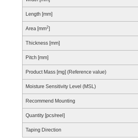
合规举报中心
寻找交叉参考产品
了解⽇清纺微电⼦株式会社
Length [mm]
2
Area [mm
]
Thickness [mm]
Pitch [mm]
Product Mass [mg] (Reference value)
Moisture Sensitivity Level (MSL)
Recommend Mounting
Quantity [pcs/reel]
Taping Direction