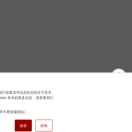
您。我们收集这些信息的目的在于在本
kie 有关的更多信息，请查看我们
（即不希望被跟踪）。
站地图
Nisshinbo Holdings Inc.
接受
拒绝