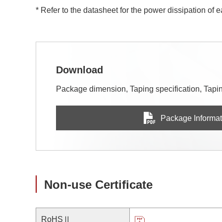
* Refer to the datasheet for the power dissipation of 
Download
Package dimension, Taping specification, Taping
Package Informat
Non-use Certificate
RoHSⅡ