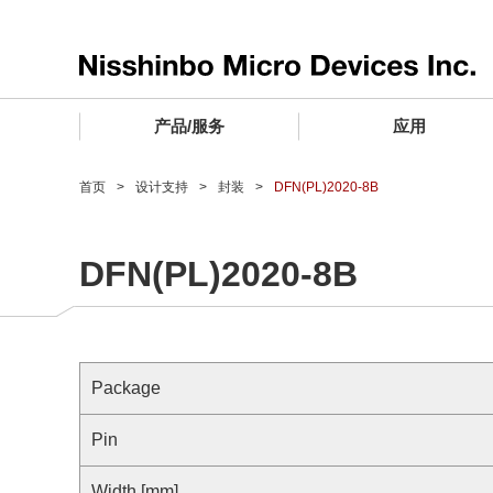
产品/服务
应用
产品/服务 TOP
应用 TOP
设计支持 TOP
质量和可靠性 TOP
购买/样品 TOP
企业情报 TOP
首页
设计支持
封装
DFN(PL)2020-8B
电子器件
质量等级 (电子器件)
电子器件
质量方针和质量管理体系
电子器件
社长致词
DFN(PL)2020-8B
微波产品
车载用IC
微波产品
电子器件
微波产品
企业理念
晶圆代工服务
工业设备用IC
微波产品
公司简介
寻找交叉参考产品
消费设备用IC
业务领域
Package
微波产品
业务地点
MUSES Official Website
Pin
CSR活动 (日本)
Width [mm]