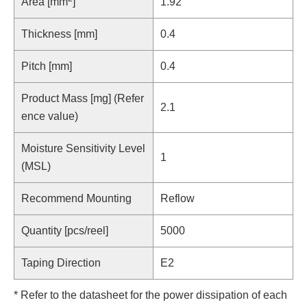
Area [mm
]
1.92
Thickness [mm]
0.4
Pitch [mm]
0.4
Product Mass [mg] (Refer
2.1
ence value)
Moisture Sensitivity Level
1
(MSL)
Recommend Mounting
Reflow
Quantity [pcs/reel]
5000
Taping Direction
E2
* Refer to the datasheet for the power dissipation of each